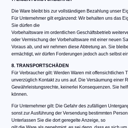
Die Ware bleibt bis zur vollständigen Bezahlung unser E
Für Unternehmer gilt ergänzend: Wir behalten uns das Ei
Sie dürfen die
Vorbehaltsware im ordentlichen Geschäftsbetrieb weiter
oder Vermischung der Vorbehaltsware mit einer neuen S
Voraus ab, und wir nehmen diese Abtretung an. Sie blei
ermächtigt, wir dürfen Forderungen jedoch auch selbst e
8. TRANSPORTSCHÄDEN
Für Verbraucher gilt: Werden Waren mit offensichtlichen T
unverzüglich Kontakt zu uns auf. Die Versäumung einer 
Gewährleistungsrechte, keinerlei Konsequenzen. Sie hel
können.
Für Unternehmer gilt: Die Gefahr des zufälligen Untergan
sonst zur Ausführung der Versendung bestimmten Person o
Unterlassen Sie die dort geregelte Anzeige, so
gilt die Ware als genehmigt, es sei denn, dass es sich um 