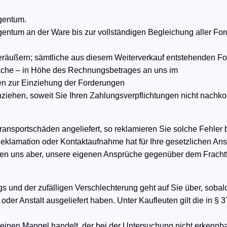
igentum.
gentum an der Ware bis zur vollständigen Begleichung aller Fo
veräußern; sämtliche aus diesem Weiterverkauf entstehenden F
ache – in Höhe des Rechnungsbetrages an uns im
ben zur Einziehung der Forderungen
inziehen, soweit Sie Ihren Zahlungsverpflichtungen nicht nach
ransportschäden angeliefert, so reklamieren Sie solche Fehler b
Reklamation oder Kontaktaufnahme hat für Ihre gesetzlichen An
fen uns aber, unsere eigenen Ansprüche gegenüber dem Frachtf
gs und der zufälligen Verschlechterung geht auf Sie über, soba
der Anstalt ausgeliefert haben. Unter Kaufleuten gilt die in §
einen Mangel handelt, der bei der Untersuchung nicht erkennbar w