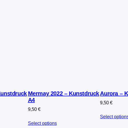
o
v
e
r
)
M
e
n
g
e
Kunstdruck
Mermay 2022 – Kunstdruck
Aurora – 
A4
9,50
€
9,50
€
Select option
Select options