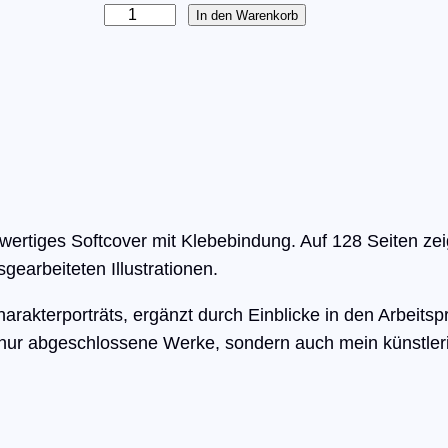
A
In den Warenkorb
r
t
b
o
o
k
"
hwertiges Softcover mit Klebebindung. Auf 128 Seiten ze
T
sgearbeiteten Illustrationen.
h
e
harakterporträts, ergänzt durch Einblicke in den Arbeits
P
 nur abgeschlossene Werke, sondern auch mein künstler
a
t
h
"