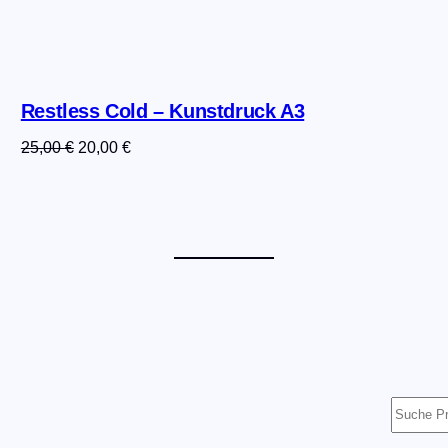
Restless Cold – Kunstdruck A3
Ursprünglicher
Aktueller
25,00
€
20,00
€
Preis
Preis
war:
ist:
25,00 €
20,00 €.
Suche