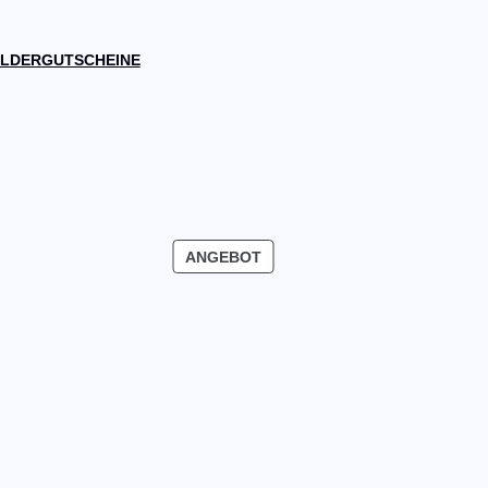
ILDER
GUTSCHEINE
PRODUKT
ANGEBOT
IM
ANGEBOT