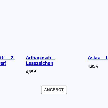
th“– 2.
Arthagasch –
Askra – 
er)
Lesezeichen
4,95
€
4,95
€
PRODUKT
ANGEBOT
IM
ANGEBOT