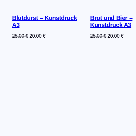
Blutdurst – Kunstdruck
Brot und Bier –
A3
Kunstdruck A3
Ursprünglicher
Aktueller
Ursprünglich
Aktue
25,00
€
20,00
€
25,00
€
20,00
€
Preis
Preis
Preis
Preis
war:
ist:
war:
ist:
25,00 €
20,00 €.
25,00 €
20,00