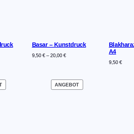
druck
Basar – Kunstdruck
Blakhara
A4
9,50
€
–
20,00
€
9,50
€
PRODUKT
PRODUKT
T
ANGEBOT
IM
IM
ANGEBOT
ANGEBOT