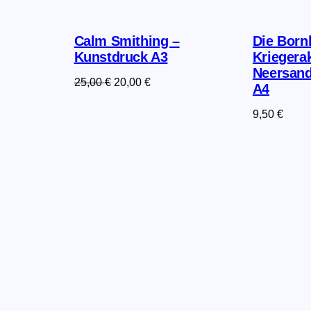
Calm Smithing –
Die Born
Kunstdruck A3
Kriegera
Neersand
er
ller
Ursprünglicher
Aktueller
25,00
€
20,00
€
A4
Preis
Preis
9,50
€
war:
ist:
 €.
25,00 €
20,00 €.