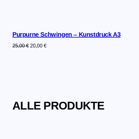
Purpurne Schwingen – Kunstdruck A3
Ursprünglicher
Aktueller
25,00
€
20,00
€
Preis
Preis
war:
ist:
25,00 €
20,00 €.
ALLE PRODUKTE