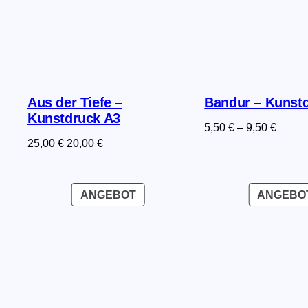
Aus der Tiefe –
Bandur – Kunst
Kunstdruck A3
5,50
€
–
9,50
€
Ursprünglicher
Aktueller
25,00
€
20,00
€
Preis
Preis
war:
ist:
PRODUKT
25,00 €
20,00 €.
ANGEBOT
ANGEBO
IM
ANGEBOT