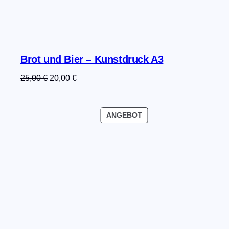
Brot und Bier – Kunstdruck A3
Ursprünglicher
Aktueller
25,00
€
20,00
€
Preis
Preis
war:
ist:
PRODUKT
ANGEBOT
25,00 €
20,00 €.
IM
ANGEBOT