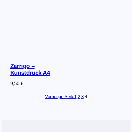
Zarrigo –
Kunstdruck A4
9,50
€
Vorherige Seite
1
2
3
4