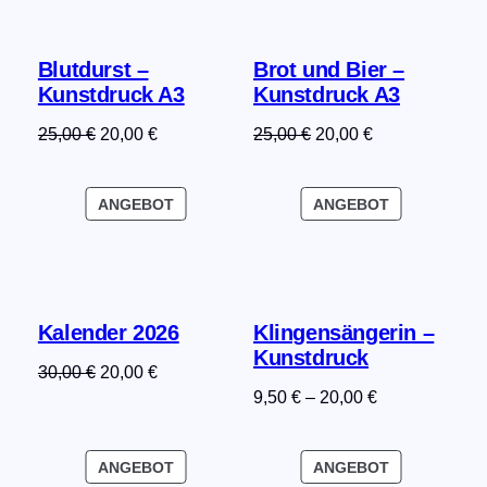
Blutdurst –
Brot und Bier –
Kunstdruck A3
Kunstdruck A3
Ursprünglicher
Aktueller
Ursprünglicher
Aktueller
25,00
€
20,00
€
25,00
€
20,00
€
Preis
Preis
Preis
Preis
war:
ist:
war:
ist:
PRODUKT
PRODUKT
ANGEBOT
ANGEBOT
25,00 €
20,00 €.
25,00 €
20,00 €.
IM
IM
ANGEBOT
ANGEBOT
Kalender 2026
Klingensängerin –
Kunstdruck
Ursprünglicher
Aktueller
30,00
€
20,00
€
9,50
€
–
20,00
€
Preis
Preis
war:
ist:
30,00 €
20,00 €.
PRODUKT
PRODUKT
ANGEBOT
ANGEBOT