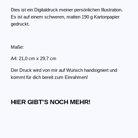
l
Dies ist ein Digitaldruck meiner persönlichen Illustration.
a
Es ist auf einem schweren, matten 190 g Kartonpapier
n
gedruckt.
d
–
K
Maße:
u
n
A4: 21,0 cm x 29,7 cm
s
t
Der Druck wird von mir auf Wunsch handsigniert und
d
kommt für dich bereit zum Einrahmen!
r
u
c
HIER GIBT’S NOCH MEHR!
k
A
4
M
e