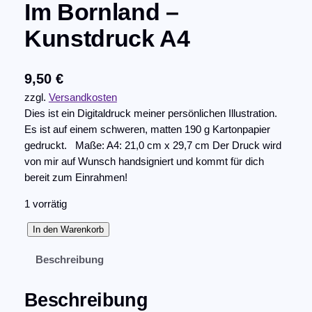
Im Bornland –
Kunstdruck A4
9,50
€
zzgl.
Versandkosten
Dies ist ein Digitaldruck meiner persönlichen Illustration.
Es ist auf einem schweren, matten 190 g Kartonpapier
gedruckt. Maße: A4: 21,0 cm x 29,7 cm Der Druck wird
von mir auf Wunsch handsigniert und kommt für dich
bereit zum Einrahmen!
1 vorrätig
I
In den Warenkorb
m
Beschreibung
B
o
r
Beschreibung
n