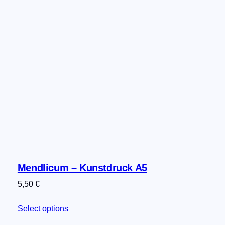
n
g
e
Mendlicum – Kunstdruck A5
5,50
€
Select options