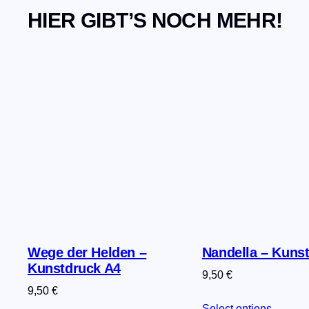
HIER GIBT’S NOCH MEHR!
Wege der Helden –
Nandella – Kuns
Kunstdruck A4
9,50
€
9,50
€
Select options