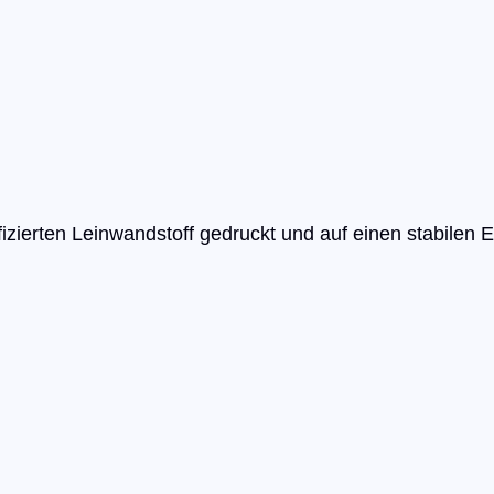
e
i
n
w
a
n
d
fizierten Leinwandstoff gedruckt und auf einen stabilen
3
0
×
2
0
c
m
–
T