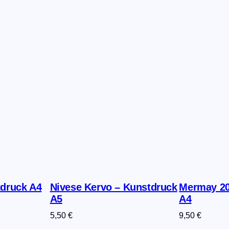
h
e
P
a
t
h
M
e
n
g
e
tdruck A4
Nivese Kervo – Kunstdruck
Mermay 20
A5
A4
5,50
€
9,50
€