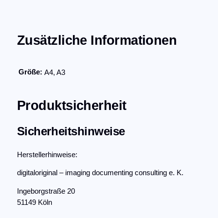
5
€
u
c
,
.
k
Zusätzliche Informationen
0
A
0
3
M
Größe:
A4, A3
e
€
n
g
Produktsicherheit
e
Sicherheitshinweise
Herstellerhinweise:
digitaloriginal – imaging documenting consulting e. K.
Ingeborgstraße 20
51149 Köln