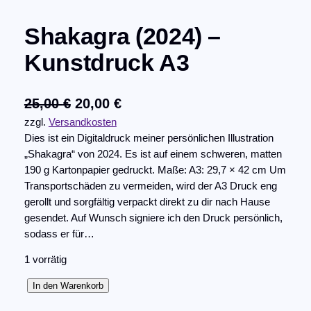
Shakagra (2024) –
Kunstdruck A3
U
A
25,00
€
20,00
€
zzgl.
Versandkosten
r
k
Dies ist ein Digitaldruck meiner persönlichen Illustration
s
t
„Shakagra“ von 2024. Es ist auf einem schweren, matten
p
u
190 g Kartonpapier gedruckt. Maße: A3: 29,7 × 42 cm Um
Transportschäden zu vermeiden, wird der A3 Druck eng
r
e
gerollt und sorgfältig verpackt direkt zu dir nach Hause
ü
l
gesendet. Auf Wunsch signiere ich den Druck persönlich,
sodass er für…
n
l
g
e
1 vorrätig
l
r
S
In den Warenkorb
i
P
h