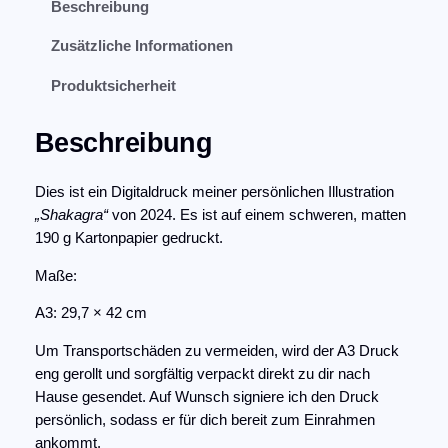
Beschreibung
a
c
r
k
Zusätzliche Informationen
h
e
a
g
e
i
Produktsicherheit
r
r
s
a
Beschreibung
P
i
(
2
r
s
Dies ist ein Digitaldruck meiner persönlichen Illustration
0
e
t
„Shakagra“
von 2024. Es ist auf einem schweren, matten
2
190 g Kartonpapier gedruckt.
4
i
:
)
s
2
Maße:
–
w
0
K
A3: 29,7 × 42 cm
u
a
,
Um Transportschäden zu vermeiden, wird der A3 Druck
n
r
0
eng gerollt und sorgfältig verpackt direkt zu dir nach
s
Hause gesendet. Auf Wunsch signiere ich den Druck
t
:
0
persönlich, sodass er für dich bereit zum Einrahmen
d
2
ankommt.
r