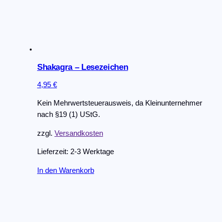
der
Produktseite
gewählt
werden
Shakagra – Lesezeichen
4,95
€
Kein Mehrwertsteuerausweis, da Kleinunternehmer
nach §19 (1) UStG.
zzgl.
Versandkosten
Lieferzeit:
2-3 Werktage
In den Warenkorb