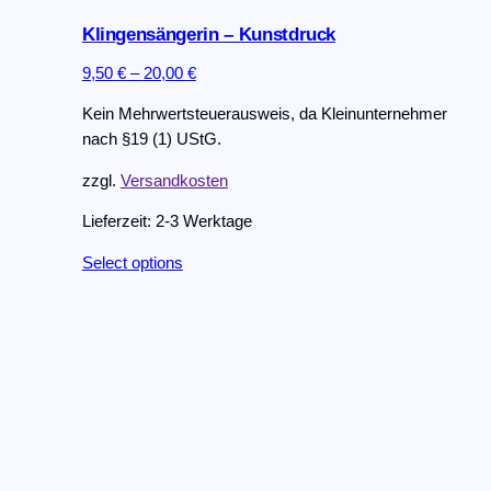
Klingensängerin – Kunstdruck
9,50
€
–
20,00
€
Kein Mehrwertsteuerausweis, da Kleinunternehmer
nach §19 (1) UStG.
zzgl.
Versandkosten
Lieferzeit:
2-3 Werktage
Dieses
Select options
Produkt
weist
mehrere
Varianten
auf.
Die
Optionen
können
auf