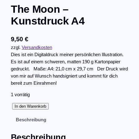
The Moon –
Kunstdruck A4
9,50
€
zzgl.
Versandkosten
Dies ist ein Digitaldruck meiner persönlichen Illustration.
Es ist auf einem schweren, matten 190 g Kartonpapier
gedruckt. Maße: A4: 21,0 cm x 29,7 cm Der Druck wird
von mir auf Wunsch handsigniert und kommt für dich
bereit zum Einrahmen!
1 vorrätig
T
In den Warenkorb
h
Beschreibung
e
M
o
Beschreibung