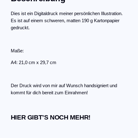
o
n
Dies ist ein Digitaldruck meiner persönlichen Illustration.
–
Es ist auf einem schweren, matten 190 g Kartonpapier
K
gedruckt.
u
n
s
Maße:
t
d
A4: 21,0 cm x 29,7 cm
r
u
c
Der Druck wird von mir auf Wunsch handsigniert und
k
kommt für dich bereit zum Einrahmen!
A
4
M
HIER GIBT’S NOCH MEHR!
e
n
g
e