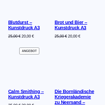
Blutdurst –
Brot und Bier –
Kunstdruck A3
Kunstdruck A3
Ursprünglicher
Aktueller
Ursprünglicher
Aktueller
25,00
€
20,00
€
25,00
€
20,00
€
Preis
Preis
Preis
Preis
war:
ist:
war:
ist:
PRODUKT
ANGEBOT
25,00 €
20,00 €.
25,00 €
20,00 €.
IM
ANGEBOT
Calm Smithing –
Die Bornländische
Kunstdruck A3
Kriegerakademie
zu Neersand –