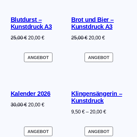
Blutdurst –
Brot und Bier –
Kunstdruck A3
Kunstdruck A3
Ursprünglicher
Aktueller
Ursprünglicher
Aktueller
25,00
€
20,00
€
25,00
€
20,00
€
Preis
Preis
Preis
Preis
war:
ist:
war:
ist:
PRODUKT
PRODUKT
ANGEBOT
ANGEBOT
25,00 €
20,00 €.
25,00 €
20,00 €.
IM
IM
ANGEBOT
ANGEBOT
Kalender 2026
Klingensängerin –
Kunstdruck
Ursprünglicher
Aktueller
30,00
€
20,00
€
9,50
€
–
20,00
€
Preis
Preis
war:
ist:
30,00 €
20,00 €.
PRODUKT
PRODUKT
ANGEBOT
ANGEBOT