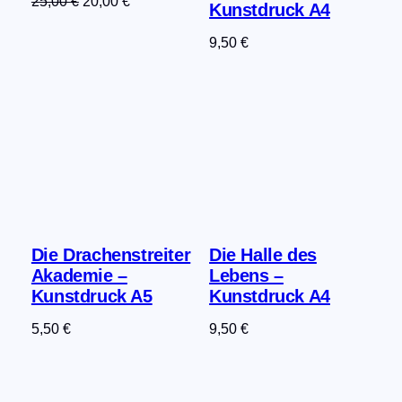
Ursprünglicher
Aktueller
25,00
€
20,00
€
Kunstdruck A4
Preis
Preis
9,50
€
war:
ist:
25,00 €
20,00 €.
Die Drachenstreiter
Die Halle des
Akademie –
Lebens –
Kunstdruck A5
Kunstdruck A4
5,50
€
9,50
€