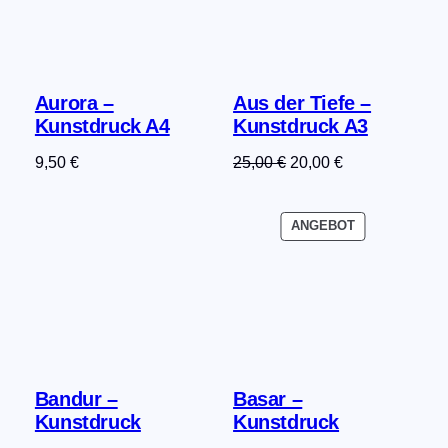
Aurora –
Aus der Tiefe –
Kunstdruck A4
Kunstdruck A3
Ursprünglicher
Aktueller
9,50
€
25,00
€
20,00
€
Preis
Preis
war:
ist:
PRODUKT
ANGEBOT
25,00 €
20,00 €.
IM
ANGEBOT
Bandur –
Basar –
Kunstdruck
Kunstdruck