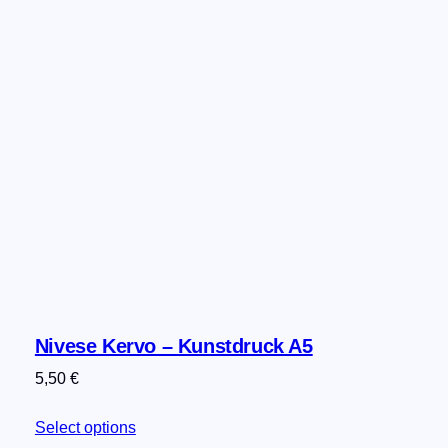
n
s
t
d
r
u
c
k
A
4
M
e
n
g
e
Nivese Kervo – Kunstdruck A5
5,50
€
Select options