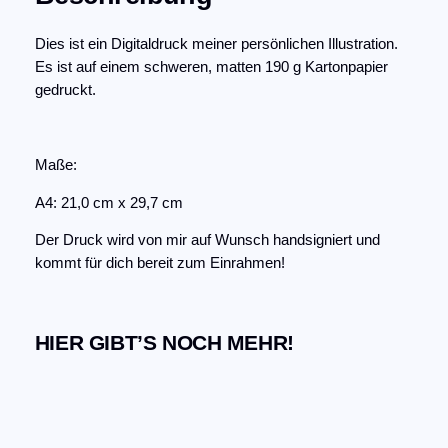
i
e
Dies ist ein Digitaldruck meiner persönlichen Illustration.
l
Es ist auf einem schweren, matten 190 g Kartonpapier
C
gedruckt.
h
a
r
Maße:
a
c
A4: 21,0 cm x 29,7 cm
t
e
Der Druck wird von mir auf Wunsch handsigniert und
r
kommt für dich bereit zum Einrahmen!
s
h
e
HIER GIBT’S NOCH MEHR!
e
t
–
K
u