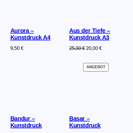
Aurora –
Aus der Tiefe –
Kunstdruck A4
Kunstdruck A3
Ursprünglicher
Aktueller
9,50
€
25,00
€
20,00
€
Preis
Preis
war:
ist:
PRODUKT
ANGEBOT
25,00 €
20,00 €.
IM
ANGEBOT
Bandur –
Basar –
Kunstdruck
Kunstdruck