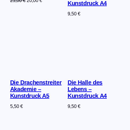
Ursprünglicher
Aktueller
25,00
€
20,00
€
Kunstdruck A4
Preis
Preis
9,50
€
war:
ist:
25,00 €
20,00 €.
Die Drachenstreiter
Die Halle des
Akademie –
Lebens –
Kunstdruck A5
Kunstdruck A4
5,50
€
9,50
€