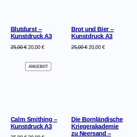
Blutdurst –
Brot und Bier –
Kunstdruck A3
Kunstdruck A3
Ursprünglicher
Aktueller
Ursprünglicher
Aktueller
25,00
€
20,00
€
25,00
€
20,00
€
Preis
Preis
Preis
Preis
war:
ist:
war:
ist:
PRODUKT
ANGEBOT
25,00 €
20,00 €.
25,00 €
20,00 €.
IM
ANGEBOT
Calm Smithing –
Die Bornländische
Kunstdruck A3
Kriegerakademie
zu Neersand –