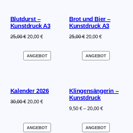
Blutdurst –
Brot und Bier –
Kunstdruck A3
Kunstdruck A3
Ursprünglicher
Aktueller
Ursprünglicher
Aktueller
25,00
€
20,00
€
25,00
€
20,00
€
Preis
Preis
Preis
Preis
war:
ist:
war:
ist:
PRODUKT
PRODUKT
ANGEBOT
ANGEBOT
25,00 €
20,00 €.
25,00 €
20,00 €.
IM
IM
ANGEBOT
ANGEBOT
Kalender 2026
Klingensängerin –
Kunstdruck
Ursprünglicher
Aktueller
30,00
€
20,00
€
9,50
€
–
20,00
€
Preis
Preis
war:
ist:
30,00 €
20,00 €.
PRODUKT
PRODUKT
ANGEBOT
ANGEBOT