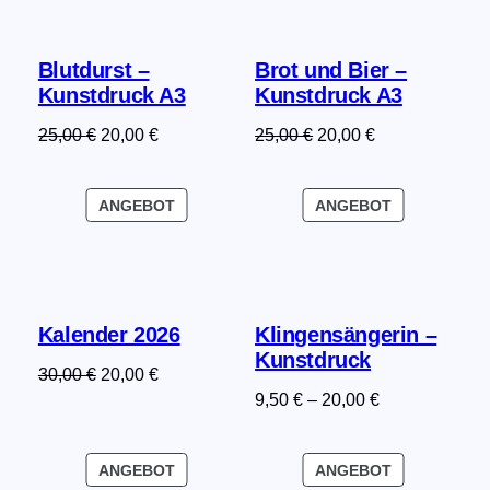
Blutdurst –
Brot und Bier –
Kunstdruck A3
Kunstdruck A3
Ursprünglicher
Aktueller
Ursprünglicher
Aktueller
25,00
€
20,00
€
25,00
€
20,00
€
Preis
Preis
Preis
Preis
war:
ist:
war:
ist:
PRODUKT
PRODUKT
ANGEBOT
ANGEBOT
25,00 €
20,00 €.
25,00 €
20,00 €.
IM
IM
ANGEBOT
ANGEBOT
Kalender 2026
Klingensängerin –
Kunstdruck
Ursprünglicher
Aktueller
30,00
€
20,00
€
9,50
€
–
20,00
€
Preis
Preis
war:
ist:
30,00 €
20,00 €.
PRODUKT
PRODUKT
ANGEBOT
ANGEBOT