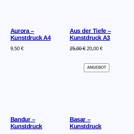
Aurora –
Aus der Tiefe –
Kunstdruck A4
Kunstdruck A3
Ursprünglicher
Aktueller
9,50
€
25,00
€
20,00
€
Preis
Preis
war:
ist:
PRODUKT
ANGEBOT
25,00 €
20,00 €.
IM
ANGEBOT
Bandur –
Basar –
Kunstdruck
Kunstdruck