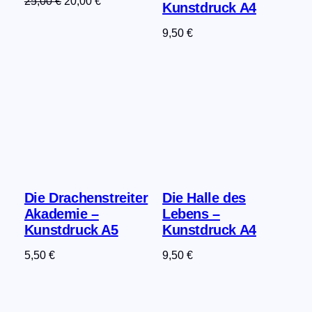
Ursprünglicher
Aktueller
25,00
€
20,00
€
Kunstdruck A4
Preis
Preis
9,50
€
war:
ist:
25,00 €
20,00 €.
Die Drachenstreiter
Die Halle des
Akademie –
Lebens –
Kunstdruck A5
Kunstdruck A4
5,50
€
9,50
€