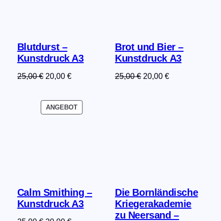
Blutdurst –
Brot und Bier –
Kunstdruck A3
Kunstdruck A3
Ursprünglicher
Aktueller
Ursprünglicher
Aktueller
25,00
€
20,00
€
25,00
€
20,00
€
Preis
Preis
Preis
Preis
war:
ist:
war:
ist:
PRODUKT
ANGEBOT
25,00 €
20,00 €.
25,00 €
20,00 €.
IM
ANGEBOT
Calm Smithing –
Die Bornländische
Kunstdruck A3
Kriegerakademie
zu Neersand –