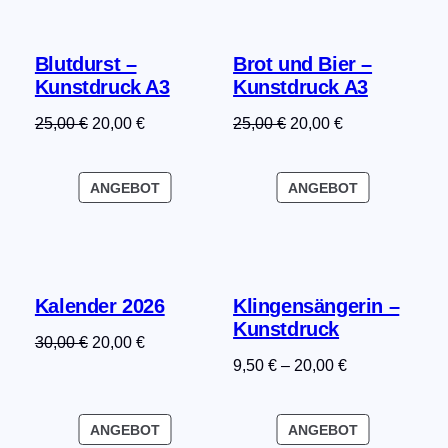
Blutdurst –
Brot und Bier –
Kunstdruck A3
Kunstdruck A3
Ursprünglicher
Aktueller
Ursprünglicher
Aktueller
25,00
€
20,00
€
25,00
€
20,00
€
Preis
Preis
Preis
Preis
war:
ist:
war:
ist:
PRODUKT
PRODUKT
ANGEBOT
ANGEBOT
25,00 €
20,00 €.
25,00 €
20,00 €.
IM
IM
ANGEBOT
ANGEBOT
Kalender 2026
Klingensängerin –
Kunstdruck
Ursprünglicher
Aktueller
30,00
€
20,00
€
9,50
€
–
20,00
€
Preis
Preis
war:
ist:
30,00 €
20,00 €.
PRODUKT
PRODUKT
ANGEBOT
ANGEBOT