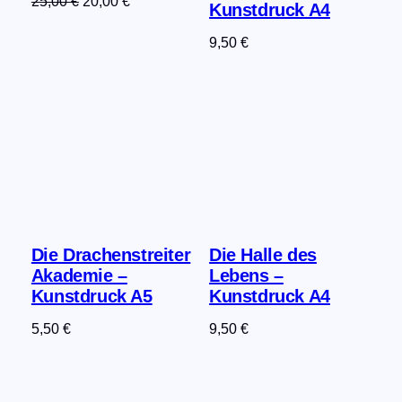
Ursprünglicher
Aktueller
25,00
€
20,00
€
Kunstdruck A4
Preis
Preis
9,50
€
war:
ist:
25,00 €
20,00 €.
Die Drachenstreiter
Die Halle des
Akademie –
Lebens –
Kunstdruck A5
Kunstdruck A4
5,50
€
9,50
€