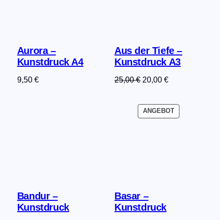
Aurora –
Aus der Tiefe –
Kunstdruck A4
Kunstdruck A3
Ursprünglicher
Aktueller
9,50
€
25,00
€
20,00
€
Preis
Preis
war:
ist:
PRODUKT
ANGEBOT
25,00 €
20,00 €.
IM
ANGEBOT
Bandur –
Basar –
Kunstdruck
Kunstdruck