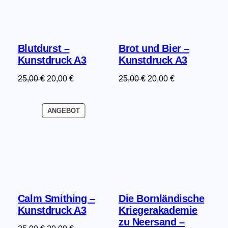
Blutdurst –
Brot und Bier –
Kunstdruck A3
Kunstdruck A3
Ursprünglicher
Aktueller
Ursprünglicher
Aktueller
25,00
€
20,00
€
25,00
€
20,00
€
Preis
Preis
Preis
Preis
war:
ist:
war:
ist:
PRODUKT
ANGEBOT
25,00 €
20,00 €.
25,00 €
20,00 €.
IM
ANGEBOT
Calm Smithing –
Die Bornländische
Kunstdruck A3
Kriegerakademie
zu Neersand –