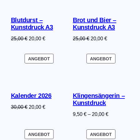
Blutdurst –
Brot und Bier –
Kunstdruck A3
Kunstdruck A3
Ursprünglicher
Aktueller
Ursprünglicher
Aktueller
25,00
€
20,00
€
25,00
€
20,00
€
Preis
Preis
Preis
Preis
war:
ist:
war:
ist:
PRODUKT
PRODUKT
ANGEBOT
ANGEBOT
25,00 €
20,00 €.
25,00 €
20,00 €.
IM
IM
ANGEBOT
ANGEBOT
Kalender 2026
Klingensängerin –
Kunstdruck
Ursprünglicher
Aktueller
30,00
€
20,00
€
9,50
€
–
20,00
€
Preis
Preis
war:
ist:
30,00 €
20,00 €.
PRODUKT
PRODUKT
ANGEBOT
ANGEBOT