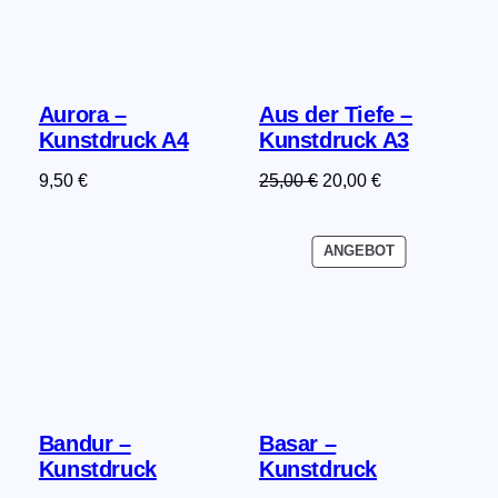
Aurora –
Aus der Tiefe –
Kunstdruck A4
Kunstdruck A3
Ursprünglicher
Aktueller
9,50
€
25,00
€
20,00
€
Preis
Preis
war:
ist:
PRODUKT
ANGEBOT
25,00 €
20,00 €.
IM
ANGEBOT
Bandur –
Basar –
Kunstdruck
Kunstdruck