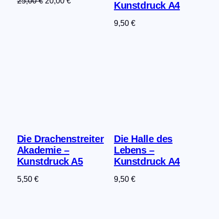
Ursprünglicher
Aktueller
25,00
€
20,00
€
Kunstdruck A4
Preis
Preis
9,50
€
war:
ist:
25,00 €
20,00 €.
Die Drachenstreiter
Die Halle des
Akademie –
Lebens –
Kunstdruck A5
Kunstdruck A4
5,50
€
9,50
€