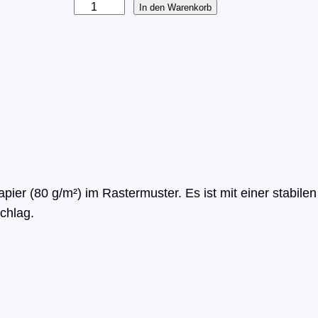
S
In den Warenkorb
o
f
t
c
o
v
e
r
N
apier (80 g/m²) im Rastermuster. Es ist mit einer stabil
o
chlag.
t
i
z
b
u