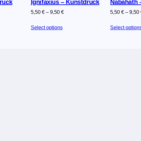
ruck
Ignifaxius – Kunstdruck
Nabahath 
e
5,50
€
–
9,50
€
5,50
€
–
9,50
n
g
Select options
Select option
e